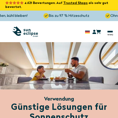
4.621 Bewertungen. Auf
Trusted Shops
als sehr gut
bewertet.
hl bleiben!
Bis zu 97 % Hitzeschutz
Ohne Bohr
Verwendung
Günstige Lösungen für
Sonnenschutz