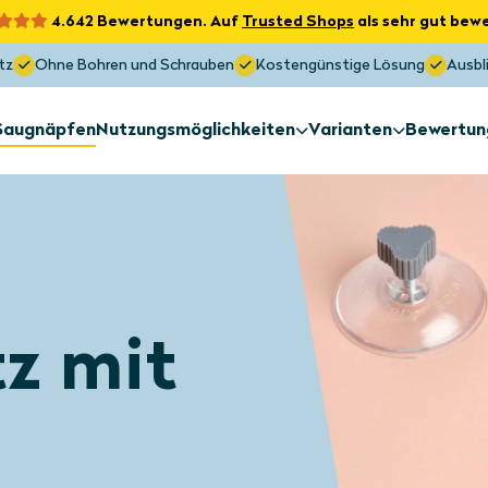
4.642 Bewertungen. Auf
Trusted Shops
als sehr gut bewe
tz
Ohne Bohren und Schrauben
Kostengünstige Lösung
Ausbli
 Saugnäpfen
Nutzungsmöglichkeiten
Varianten
Bewertun
Sonnenschutz
Sonnenschu
Außenseite des
Sondermaß
Fensters
Sonnenschutz
Sonnenschu
z mit
Dachfenster
Oberlichter
Maximaler Sonnenschutz
Blockiert bis zu 97 % der Hitze