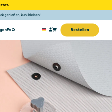
rtet.
ck genießen, kühl bleiben!
gen
FAQ
Bestellen
Sonnenschutz
tz
ohne Bohren oder
e
Schrauben
tz
Sonnenschutz
(Home-)Office