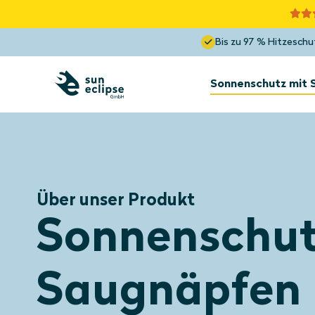
Bis zu 97 % Hitzeschu
Sonnenschutz mit
Sonnenschutz
Innenseite des
Fensters
Über unser Produkt
Sonnenschutz
Dachgaube innen und
Sonnenschut
außen
Optimale Sicht
Blockiert bis zu 85 % der Hitze
Saugnäpfen