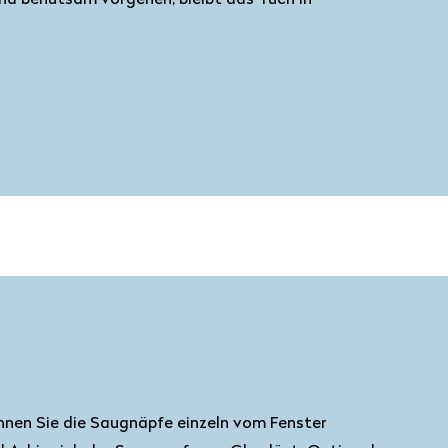
 und behutsam vorgehen, bleibt das Tuch in
önnen Sie die Saugnäpfe einzeln vom Fenster