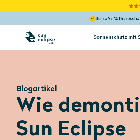
Bis zu 97 % Hitzeschu
Sonnenschutz mit
Sonnenschutz
Innenseite des
Fensters
Blogartikel
Sonnenschutz
Dachgaube innen und
Wie demonti
außen
Optimale Sicht
Blockiert bis zu 85 % der Hitze
Sun Eclipse