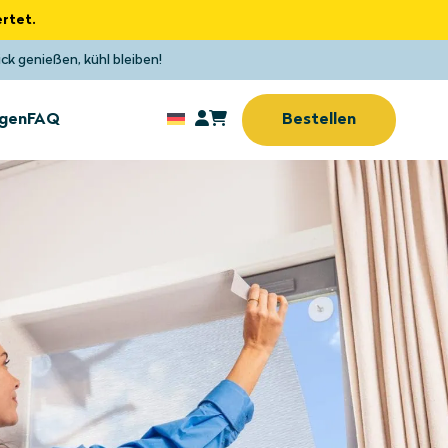
rtet.
ck genießen, kühl bleiben!
gen
FAQ
Bestellen
Sonnenschutz
tz
ohne Bohren oder
e
Schrauben
tz
Sonnenschutz
(Home-)Office