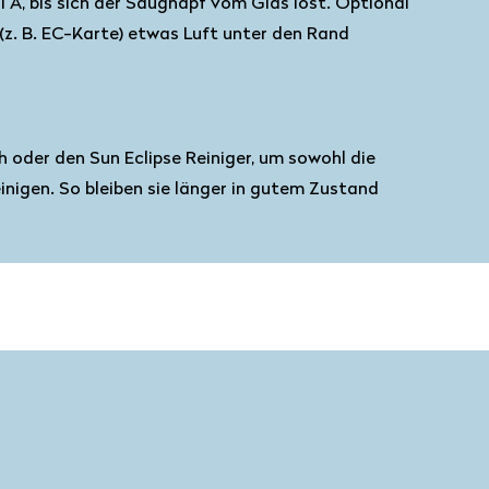
l A, bis sich der Saugnapf vom Glas löst. Optional
 (z. B. EC-Karte) etwas Luft unter den Rand
 oder den Sun Eclipse Reiniger, um sowohl die
inigen. So bleiben sie länger in gutem Zustand