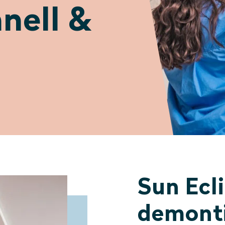
nell &
Sun Ecl
demonti