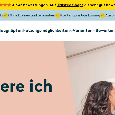
4.642 Bewertungen. Auf
Trusted Shops
als sehr gut bewe
tz
Ohne Bohren und Schrauben
Kostengünstige Lösung
Ausbli
 Saugnäpfen
Nutzungsmöglichkeiten
Varianten
Bewertun
Sonnenschutz
Sonnenschu
Außenseite des
Sondermaß
Fensters
Sonnenschutz
Sonnenschu
ere ich
Dachfenster
Oberlichter
Maximaler Sonnenschutz
Blockiert bis zu 97 % der Hitze