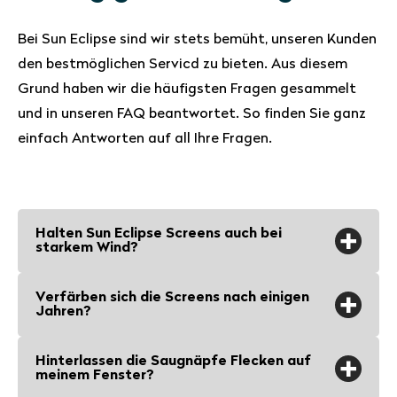
Bei Sun Eclipse sind wir stets bemüht, unseren Kunden
den bestmöglichen Servicd zu bieten. Aus diesem
Grund haben wir die häufigsten Fragen gesammelt
und in unseren FAQ beantwortet. So finden Sie ganz
einfach Antworten auf all Ihre Fragen.
Halten Sun Eclipse Screens auch bei
starkem Wind?
Sun Eclipse Sonnenschutzscreens und
Verfärben sich die Screens nach einigen
Saugnäpfe bleiben auch zum Beispiel bei
Jahren?
einem Frühlingssturm an Ort und Stelle.
Nein, die Screens sind UV-beständig und
Unsere Screens fangen wenig Wind ein,
Hinterlassen die Saugnäpfe Flecken auf
verändern kaum ihre Farbe. Sowohl das
meinem Fenster?
weil sie dicht am Fenster aufsitzen,