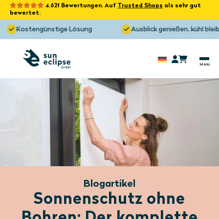
4.621 Bewertungen. Auf
Trusted Shops
als sehr gut
bewertet.
Kostengünstige Lösung
Ausblick genießen, kühl bleiben!
Blogartikel
Sonnenschutz ohne
Bohren: Der komplette