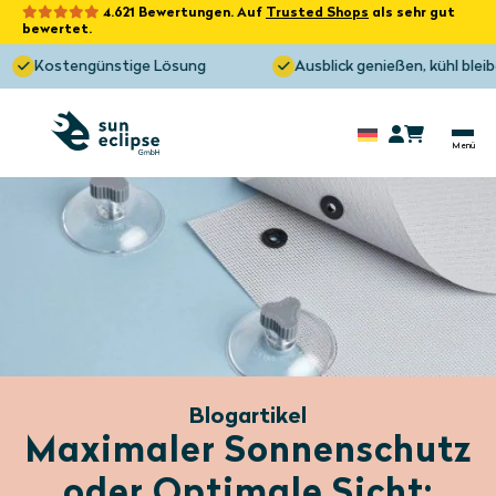
4.621 Bewertungen. Auf
Trusted Shops
als sehr gut
bewertet.
Kostengünstige Lösung
Ausblick genießen, kühl bleiben!
Blogartikel
Maximaler Sonnenschutz
oder Optimale Sicht: